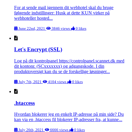
For at sende mail igennem dit webhotel skal du bruge
følgende indstillinger: Husk at dette KUN virker på
webhoteller hosted...
June 22nd, 2021
3846 views
0 likes
Let's Encrypt (SSL)
Log på dit kontrolpanel https://controlpanel.scannet.dk med
dit kontonr. (SCxxxxxxx) og adgangskode. I din
produktoversigt kan du se de forskellige løsninger...
July 7th, 2021
4104 views
0 likes
.htaccess
Hvordan blokerer jeg en enkelt IP-adresse på min side? Du
kan via en .htaccess fil blokerer IP-adresser fra, at kunne...
July 26th, 2021
6666 views
0 likes