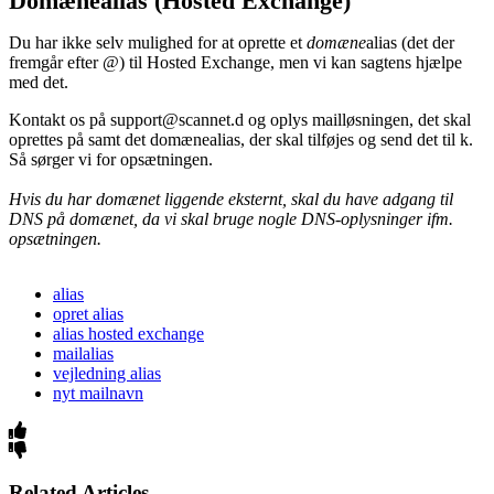
Domænealias (Hosted Exchange)
Du har ikke selv mulighed for at oprette et
domæne
alias (det der
fremgår efter @) til Hosted Exchange, men vi kan sagtens hjælpe
med det.
Kontakt os på support@scannet.d og oplys mailløsningen, det skal
oprettes på samt det domænealias, der skal tilføjes og send det til k.
Så sørger vi for opsætningen.
Hvis du har domænet liggende eksternt, skal du have adgang til
DNS på domænet, da vi skal bruge nogle DNS-oplysninger ifm.
opsætningen.
alias
opret alias
alias hosted exchange
mailalias
vejledning alias
nyt mailnavn
Related Articles