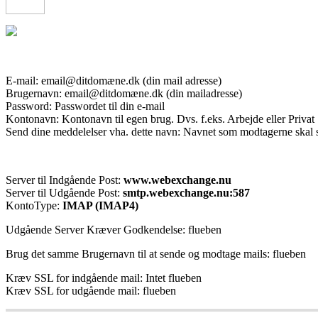
E-mail: email@ditdomæne.dk (din mail adresse)
Brugernavn: email@ditdomæne.dk (din mailadresse)
Password: Passwordet til din e-mail
Kontonavn: Kontonavn til egen brug. Dvs. f.eks. Arbejde eller Privat
Send dine meddelelser vha. dette navn: Navnet som modtagerne skal 
Server til Indgående Post:
www.webexchange.nu
Server til Udgående Post:
smtp.webexchange.nu:587
KontoType:
IMAP (IMAP4)
Udgående Server Kræver Godkendelse: flueben
Brug det samme Brugernavn til at sende og modtage mails: flueben
Kræv SSL for indgående mail: Intet flueben
Kræv SSL for udgående mail: flueben