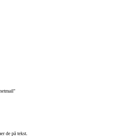
rnetmail"
r de på tekst.