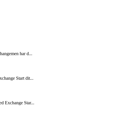
changemen har d...
hange Start dit...
d Exchange Star...