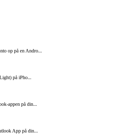
to op på en Andro...
ight) på iPho...
ok-appen på din...
tlook App på din...