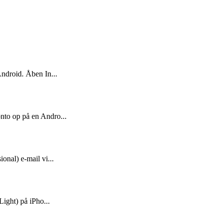
ndroid. Åben In...
to op på en Andro...
nal) e-mail vi...
ight) på iPho...