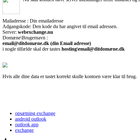
Mailadresse : Din emailadresse
Adgangskode: Den kode du har angivet til email adressen.
Server:
webexchange.nu
Domæne\Brugernavn :
email@ditdomæne.dk (din Email adresse)
i nogle tilfælde skal der tastes
hosting\
email@ditdomæne.dk
Hvis alle dine data er tastet korrekt skulle kontoen være klar til brug.
opsætning exchange
android outlook
outlook app
exchange