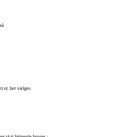
så
t er, her vælges
her skal følgende bruges :