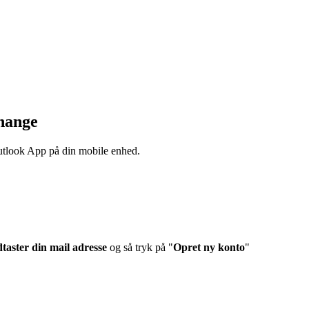
hange
tlook App på din mobile enhed.
dtaster d
in mail adresse
og så tryk på "
Opret ny konto
"