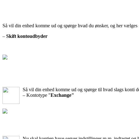
Så vil din enhed komme ud og spørge hvad du ønsker, og her vælges 
–
Skift kontoudbyder
Så vil din enhed komme ud og spørge til hvad slags konti de
– Kontotype "
Exchange"
Nu skal kontien have server indstillinger m.m. indtastet og 