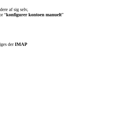
dere af sig selv,
or “
konfigurer kontoen manuelt
”
lges der
IMAP