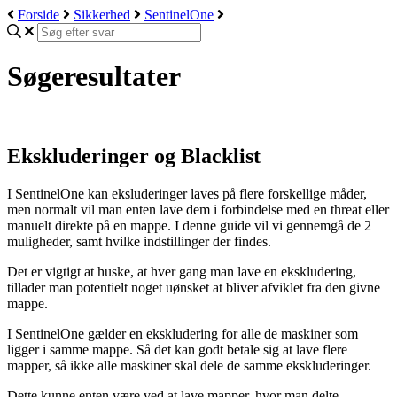
Forside
Sikkerhed
SentinelOne
Søgeresultater
Ekskluderinger og Blacklist
I SentinelOne kan eksluderinger laves på flere forskellige måder,
men normalt vil man enten lave dem i forbindelse med en threat eller
manuelt direkte på en mappe. I denne guide vil vi gennemgå de 2
muligheder, samt hvilke indstillinger der findes.
Det er vigtigt at huske, at hver gang man lave en ekskludering,
tillader man potentielt noget uønsket at bliver afviklet fra den givne
mappe.
I SentinelOne gælder en ekskludering for alle de maskiner som
ligger i samme mappe. Så det kan godt betale sig at lave flere
mapper, så ikke alle maskiner skal dele de samme ekskluderinger.
Dette kunne enten være ved at lave mapper, hvor man delte