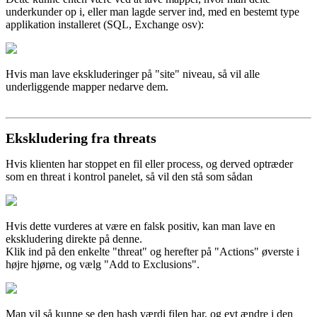
underkunder op i, eller man lagde server ind, med en bestemt type
applikation installeret (SQL, Exchange osv):
Hvis man lave ekskluderinger på "site" niveau, så vil alle
underliggende mapper nedarve dem.
Ekskludering fra threats
Hvis klienten har stoppet en fil eller process, og derved optræder
som en threat i kontrol panelet, så vil den stå som sådan
Hvis dette vurderes at være en falsk positiv, kan man lave en
ekskludering direkte på denne.
Klik ind på den enkelte "threat" og herefter på "Actions" øverste i
højre hjørne, og vælg "Add to Exclusions".
Man vil så kunne se den hash værdi filen har, og evt ændre i den