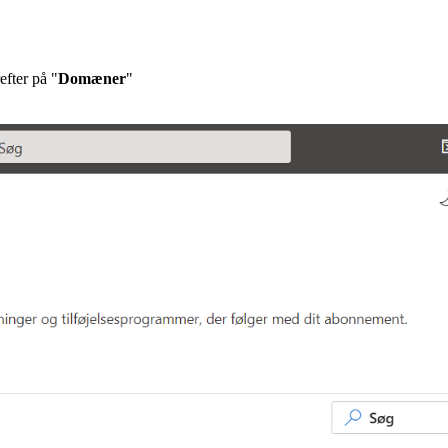
efter på "
Domæner
"