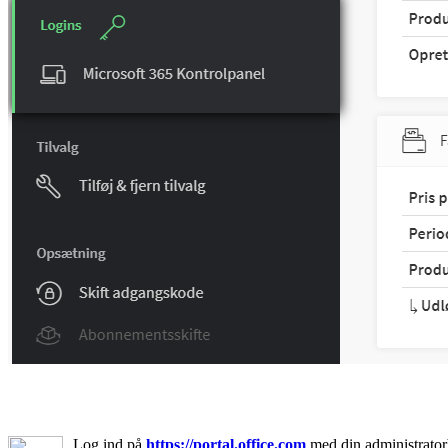
Log ind på
https://portal.office.com
med din administrator