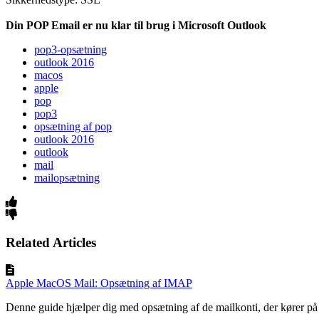
Din POP Email er nu klar til brug i Microsoft Outlook
pop3-opsætning
outlook 2016
macos
apple
pop
pop3
opsætning af pop
outlook 2016
outlook
mail
mailopsætning
Related Articles
Apple MacOS Mail: Opsætning af IMAP
Denne guide hjælper dig med opsætning af de mailkonti, der kører på 