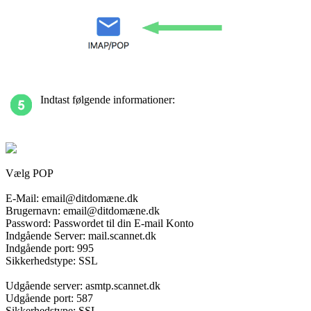
Indtast følgende informationer:
Vælg POP
E-Mail: email@ditdomæne.dk
Brugernavn: email@ditdomæne.dk
Password: Passwordet til din E-mail Konto
Indgående Server: mail.scannet.dk
Indgående port:
995
Sikkerhedstype: SSL
Udgående server: asmtp.scannet.dk
Udgående port: 587
Sikkerhedstype: SSL