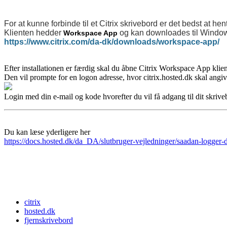
For at kunne forbinde til et Citrix skrivebord er det bedst at hen
Klienten hedder
og kan downloades til Windows
Workspace App
https://www.citrix.com/da-dk/downloads/workspace-app/
Efter installationen er færdig skal du åbne Citrix Workspace App klien
Den vil prompte for en logon adresse, hvor citrix.hosted.dk skal angiv
Login med din e-mail og kode hvorefter du vil få adgang til dit skrive
Du kan læse yderligere her
https://docs.hosted.dk/da_DA/slutbruger-vejledninger/saadan-logger-d
citrix
hosted.dk
fjernskrivebord