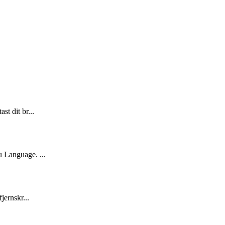
st dit br...
u Language. ...
jernskr...