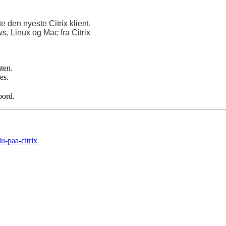
te den nyeste Citrix klient.
, Linux og Mac fra Citrix
ten.
es.
bord.
u-paa-citrix