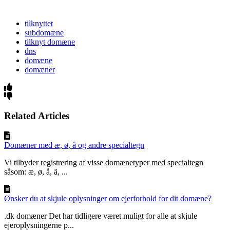
tilknyttet
subdomæne
tilknyt domæne
dns
domæne
domæner
Related Articles
Domæner med æ, ø, å og andre specialtegn
Vi tilbyder registrering af visse domænetyper med specialtegn
såsom: æ, ø, å, ä, ...
Ønsker du at skjule oplysninger om ejerforhold for dit domæne?
.dk domæner Det har tidligere været muligt for alle at skjule
ejeroplysningerne p...